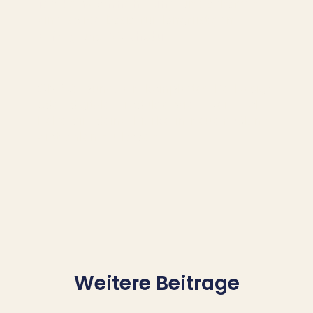
Markenwahrnehmung
und schaffen
eine solide Basis für langfristigen
Erfolg
und
Wachstum.
Ob Werbung, ein komplettes Re-Design
oder digitale Produkte wie Flyer – ich
helfe dir, deine Marke in neuem Glanz
erstrahlen zu lassen!
Weitere Beitrage