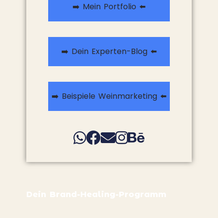
➡️ Mein Portfolio ⬅️
➡️ Dein Experten-Blog ⬅️
➡️ Beispiele Weinmarketing ⬅️
Dein Brand-Healing-Programm