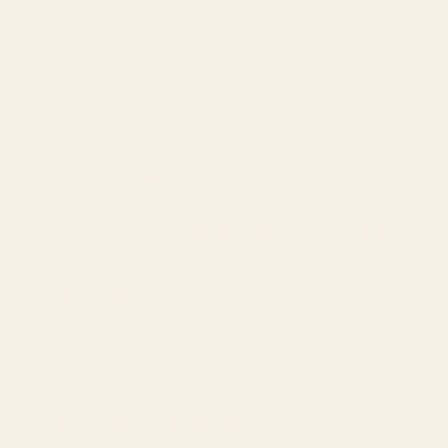
Es ist mehr als nur ein Gefühl, dass
dein Corporate Design einen neuen
Anstrich vertragen könnte?
Ran an den Speck also!
Mit meinem
Brand-Healing-Programm
entwickeln wir gezielte
Strategien
und
identifizieren die passenden
Maßnahmen
, um dein Unternehmen
nachhaltig zu stärken.
So setzen wir auf effektive Brand-
Building-Initiativen, optimieren die
Markenwahrnehmung
und schaffen
eine solide Basis für langfristigen