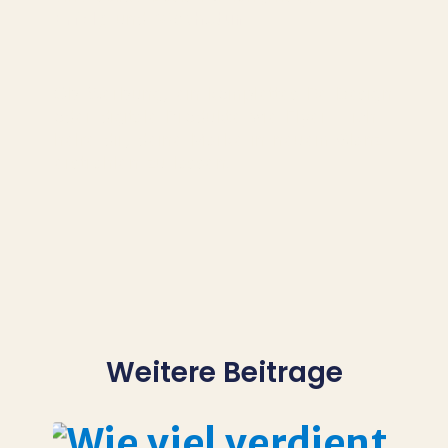
Erfolg
und
Wachstum.
Ob Werbung, ein komplettes Re-Design
oder digitale Produkte wie Flyer – ich
helfe dir, deine Marke in neuem Glanz
erstrahlen zu lassen!
Weitere Beitrage