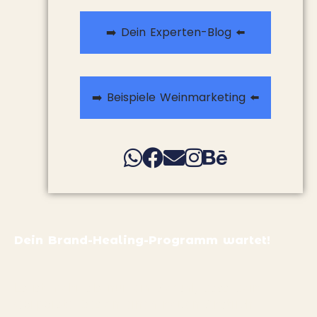
➡️ Dein Experten-Blog ⬅️
➡️ Beispiele Weinmarketing ⬅️
Dein Brand-Healing-Programm wartet!
Es ist mehr als nur ein Gefühl, dass dein
Corporate Design einen neuen Anstrich