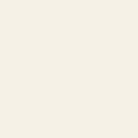
vertragen könnte?
Ran an den Speck also!
Mit meinem
Brand-Healing-Programm
entwickeln wir gezielte
Strategien
und
identifizieren die passenden
Maßnahmen
, um
dein Unternehmen nachhaltig zu stärken.
So setzen wir auf effektive Brand-Building-
Initiativen, optimieren die
Markenwahrnehmung
und schaffen eine
solide Basis für langfristigen
Erfolg
und
Wachstum.
Ob Werbung, ein komplettes Re-Design oder
digitale Produkte wie Flyer – ich helfe dir,
deine Marke in neuem Glanz erstrahlen zu