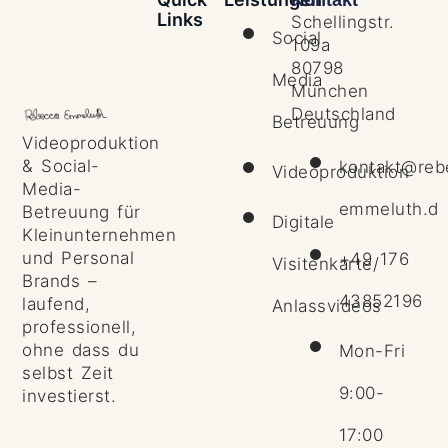
Links
Schellingstr.
Social
109a
80798
Media
München
Deutschland
Betreuung
Videoproduktion
& Social-
kontakt@reb
Videoproduktion
Media-
emmeluth.d
Betreuung für
Digitale
Kleinunternehmen
und Personal
+49 176
Visitenkarte/
Brands –
43852196
laufend,
Anlassvideos
professionell,
ohne dass du
Mon-Fri
selbst Zeit
9:00-
investierst.
17:00