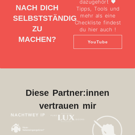
dazugehört 🖤
NACH DICH
Tipps, Tools und
mehr als eine
SELBSTSTÄNDIG
Checkliste findest
ZU
du hier auch !
MACHEN?
YouTube
Diese Partner:innen
vertrauen mir